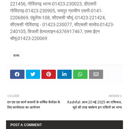
221456, गोविंदगढ़ थाना-01423-230023, डीएसपी
गोविंदगढ़-01423-230905, जयपुर ग्रामीण एसपी-0141-
2206869, एंबुलेंस-108, सीएचसी चौमूं -01423-221424,
सीएचसी गोविंदगढ़ - 01423-230077, सीएचसी सामोद-01423-
240105, बिजली हेल्पलाइन-6376917467, एक्स ईएन
चौमूं-01423-220069
राज्य
OLDER
NEWER
एन एस एस कार्य कलापों के वार्षिक कैलेंडर के
Rashifal: आज 20 मई 2025 का राशिफल,
लिए कार्यशाला का आयोजन
सूर्य की तरह चमकेगा इन राशियों का भाग्य
POST A COMMENT