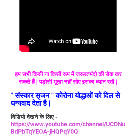
हम सभी किसी ना किसी रूप में जरूरतमंदो की सेवा कर
सकते हैं | पड़ोसी भूखा नहीं सोए इसका ध्यान रखें |
" संस्कार सृजन " कोरोना योद्धाओं को दिल से
धन्यवाद देता है |
विडियो देखने के लिए -
https://www.youtube.com/channel/UCDNu
BdPbTqYEOA-jHQPqY0Q