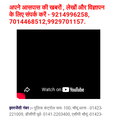
अपने आसपास की खबरों , लेखों और विज्ञापन
के लिए संपर्क करें - 9214996258,
7014468512,9929701157.
इमरजेंसी नंबर :-
पुलिस कंट्रोल रूम- 100, चौमूं थाना - 01423-
221009, डीसीपी पूर्व- 0141-2203400, एसीपी चौमूं -01423-