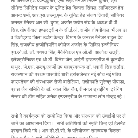
लाॅजिस्टक हेड देवेन्दकुमार, एसोसिएट मैनेजर निकन कुमार, श्री
सीमेन्ट लिमिटेड ब्यावर के यूनिट हेड विकास सिंघल, लाॅजिस्टक हेड
आनन्द शर्मा, आर.एस.डब्ल्यू.एम. के यूनिट हेड संजय तिवारी, सीनियर
जनरल मैनेजर आर.सी. दुगड, अजमेर उद्योग संघ के अध्यक्ष वी.पी.
सिंह, तोषनीवाल इण्डस्ट्रीज के सी.ई.ओ. राजीव तोषनीवाल, भीलवाडा
व चितौड़गढ जिला उद्योग केन्द्र विभाग के जनरल मैनेजर राहुल देव
सिंह, राजकीय इन्जीनियरिंग काॅलेज अजमेर के सिविल इन्जीनियर
एच.ओ.डी. डाॅ. गणपत सिंह, मैकेनिकल एच.ओ.डी. आलोक खत्री,
इलेक्ट्रोनिक्स एच.ओ.डी. विनेश जैन, आईटी इण्डस्ट्रीज से कुलदीप
माथुर , जे.एस. डब्ल्यू एनर्जी उप महाप्रबन्धक डाॅ. भवानी सिंह राठौड,
राजस्थान की प्रथम पासपोर्ट धारी ट्रांसजेन्डर नई सोच नई षक्ति
फाउण्डेषन की संस्थापक रोजी बारोलिया, उद्योेगपति सुरेन्द्र पीपाडा,
प्राज्ञ जैन समिति के डाॅ. नवल सिंह जैन, रीजनल ड्राईविंग ट्रेनिंग
सेन्टर की टीम सहित अनेक इण्डस्ट्रीज के गणमान्य लोग मौजूद रहे ।
सभी ने कार्यक्रम को सम्बोधित किया और संस्थान को उंचाईयों पर ले
जाने का आश्वासन दिया। सभी अतिथियों को स्मृति चिन्ह एवं हेलमेट
प्रदान किये गये। आर.डी.टी.सी. के परियोजना समन्वयक विक्रम