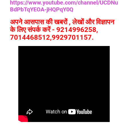
https://www.youtube.com/channel/UCDNu
BdPbTqYEOA-jHQPqY0Q
अपने आसपास की खबरों , लेखों और विज्ञापन
के लिए संपर्क करें - 9214996258,
7014468512,9929701157.