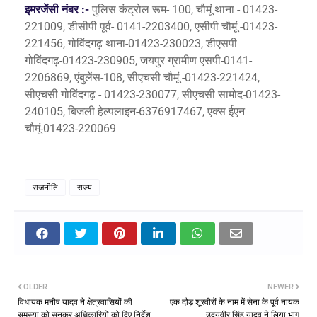
इमरजेंसी नंबर :-
पुलिस कंट्रोल रूम- 100, चौमूं थाना - 01423-
221009, डीसीपी पूर्व- 0141-2203400, एसीपी चौमूं -01423-
221456, गोविंदगढ़ थाना-01423-230023, डीएसपी
गोविंदगढ़-01423-230905, जयपुर ग्रामीण एसपी-0141-
2206869, एंबुलेंस-108, सीएचसी चौमूं -01423-221424,
सीएचसी गोविंदगढ़ - 01423-230077, सीएचसी सामोद-01423-
240105, बिजली हेल्पलाइन-6376917467, एक्स ईएन
चौमूं-01423-220069
राजनीति
राज्य
OLDER
NEWER
विधायक मनीष यादव ने क्षेत्रवासियों की
एक दौड़ शूरवीरों के नाम में सेना के पूर्व नायक
समस्या को सुनकर अधिकारियों को दिए निर्देश
उदयवीर सिंह यादव ने लिया भाग